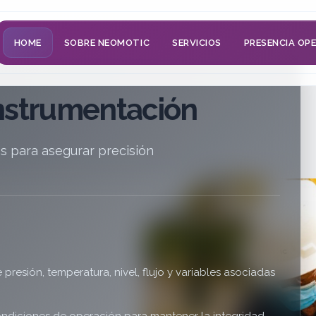
HOME
SOBRE NEOMOTIC
SERVICIOS
PRESENCIA OP
Instrumentación
os para asegurar precisión
resión, temperatura, nivel, flujo y variables asociadas