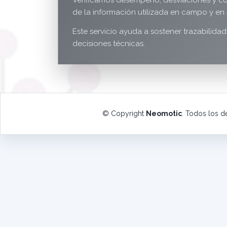
Verificamos desempeño, desviaciones y co
de la información utilizada en campo y en 
Este servicio ayuda a sostener trazabilida
decisiones técnicas.
© Copyright
Neomotic
. Todos los 