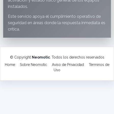
activación y estado físico general de los equipos
instalados.
Este servicio apoya el cumplimiento operativo de
seguridad en áreas donde la respuesta inmediata es
crítica.
© Copyright
Neomotic
. Todos los derechos reservados
Home
Sobre Neomotic
Aviso de Privacidad
Términos de
Uso